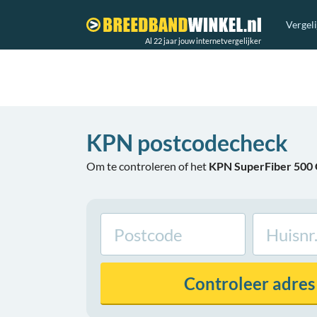
Vergel
Al 22 jaar jouw internetvergelijker
KPN postcodecheck
Om te controleren of het
KPN SuperFiber 500 G
Controleer
adres