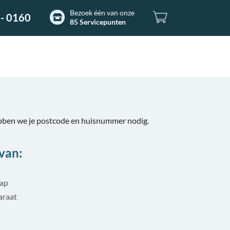
Bezoek één van onze
- 0160
85 Servicepunten
bben we je postcode en huisnummer nodig.
van:
tap
araat