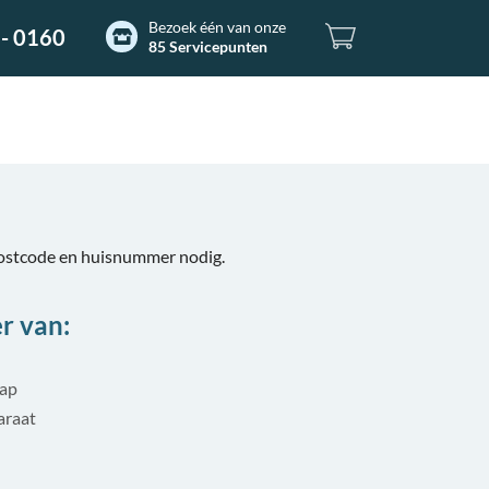
Bezoek één van onze
- 0160
85 Servicepunten
postcode en huisnummer nodig.
r van:
tap
araat